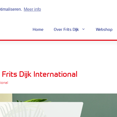
ptimaliseren.
Meer info
Home
Over Frits Dijk
Webshop
r Frits Dijk International
tional