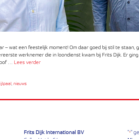
jaar – wat een feestelijk moment! Om daar goed bij stil te staan
ereerste werknemer die in loondienst kwam bij Frits Dijk. Er gin
loof …
Lees verder
ijlpaal
,
nieuws
Frits Dijk International BV
"
" g
*